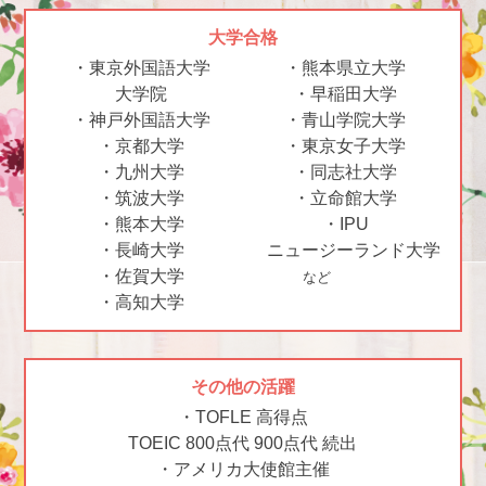
大学合格
・東京外国語大学
・熊本県立大学
大学院
・早稲田大学
・神戸外国語大学
・青山学院大学
・京都大学
・東京女子大学
・九州大学
・同志社大学
・筑波大学
・立命館大学
・熊本大学
・IPU
・長崎大学
ニュージーランド大学
・佐賀大学
など
・高知大学
その他の活躍
・TOFLE 高得点
TOEIC 800点代 900点代 続出
・アメリカ大使館主催