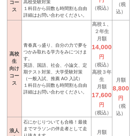
円
高校受験対策
コー
（税
（税込）
１科目から回数も時間割も自由
ス
込）
詳細はお問い合わせください。
高校１、
２年生
月額
青春真っ盛り、自分の力で夢を
14,000
つかみ取れる学力をみにつけま
高校
円
す。
生
（税込）
英語、国語、社会、小論文、定
向け
期テスト対策、大学受験対策
高校３年
コー
（一般入試、推薦 AO 入試）
生
月額
ス
１科目から回数も時間割も自由
月額
8,800
詳細はお問い合わせください。
17,600
円
円
（税
（税込）
込）
石にかじりついても合格！最後
までマラソンの伴走者として走
浪人
月額
り抜きます。