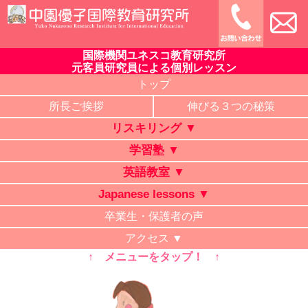
Skip
to
content
国際機関ユネスコ教育研究所
中園優子国際教育研究所
公式ホームページ、熊本県の山鹿・菊池・合志・植木で大評判
元客員研究員による個別レッスン
の英語教室・学習塾・日本語教室・タイ語教室・リスキリング
トップ
研修。中学・高校・大学受験に有利な英語を中心に「合格請負
所長ご挨拶
伸びる３つの秘策
人」と評判の講師が個別レッスン。ビジネス英語、企業研修。
リスキリング ▼
オンライン授業、出張講義、家庭教師も対応。
学習塾 ▼
英語教室 ▼
Japanese lessons ▼
卒業生・保護者の声
アクセス ▼
↑ メニューをタップ！ ↑