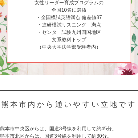
女性リーダー育成プログラムの
全国10名に選抜
・全国模試英語満点 偏差値87
・進研模試リスニング 満点
・センター試験九州四国地区
文系教科トップ
（中央大学法学部受験者内）
熊本市内から通いやすい立地です
熊本市中央区からは、国道3号線を利用して約45分。
熊本市北区からは、国道3号線を利用して約30分。