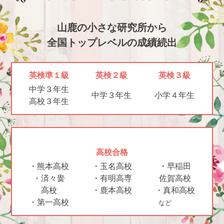
山鹿の小さな研究所から
全国トップレベルの成績続出
英検準１級
英検２級
英検３級
中学３年生
中学３年生
小学４年生
高校３年生
高校合格
・熊本高校
・玉名高校
・早稲田
・済々黌
・有明高専
佐賀高校
高校
・鹿本高校
・真和高校
・第一高校
など