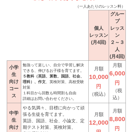
（一人あたりのレッスン料）
グルー
プ
個人
レッス
レッスン
ン
(月4回)
２～３
人
(月4回)
勉強って楽しい、自分で学習し解決
月額
小学
月額
できる、伸びるお子様を育てます。
6,000
生
10,000
５教科（英語、算数、国語、社会、
向け
理科）、作文
、英検対策、高校受験
円
円
対策
コー
（税
１科目から回数も時間割も自由
（税込）
ス
込）
詳細はお問い合わせください。
やる気満々、目標に向かって頑
月額
中学
張る生徒を育てます。
月額
8,800
生
英語、国語、社会、小論文、定
12,000
向け
期テスト対策、英検対策、
円