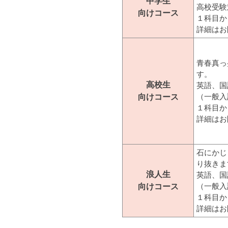
中学生
高校受験
向け
コース
１科目か
詳細はお
青春真っ
す。
高校生
英語、国
向け
コース
（一般入
１科目か
詳細はお
石にかじ
り抜きま
浪人生
英語、国
向け
コース
（一般入
１科目か
詳細はお