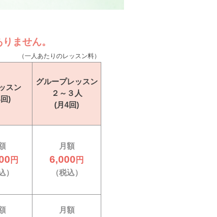
ありません。
（一人あたりのレッスン料）
グループ
レッスン
ッスン
２～３人
4回)
(月4回)
額
月額
00
6,000
円
円
込）
（税込）
額
月額