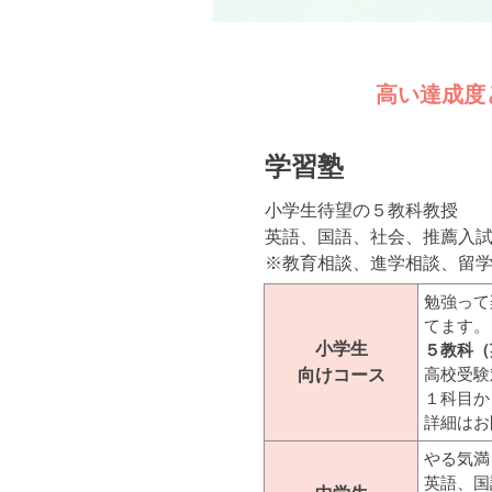
高い達成度
学習塾
小学生待望の５教科教授
英語、国語、社会、推薦入試
※教育相談、進学相談、留
勉強って
てます。
小学生
５教科（
向け
コース
高校受験
１科目か
詳細はお
やる気満
英語、国