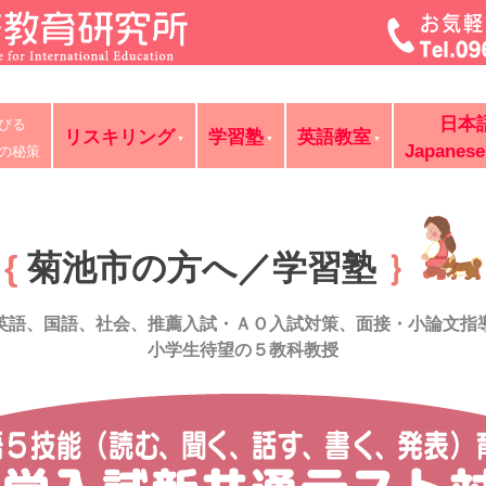
菊池・合志・植木で大評判の英語教室・学習塾・日本語教室・
日本
びる
判の講師が個別レッスン。ビジネス英語、企業研修。オンライ
リスキリング
学習塾
英語教室
Japanese
の秘策
{
菊池市の方へ／学習塾
｝
英語、国語、社会、
推薦入試・ＡＯ入試対策、面接・小論文指
小学生待望の５教科教授