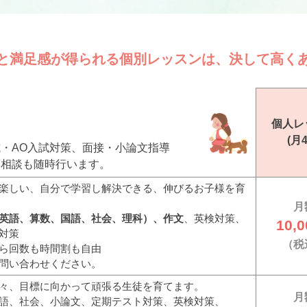
と満足感が得られる
個別レッスンは、
決して高く
個人
レ
(月
・AO入試対策、面接・小論文指導
学相談も随時行います。
楽しい、自分で学習し解決できる、伸びるお子様を育
月
英語、算数、国語、社会、理科）、作文
、英検対策、
10,0
対策
（税
ら回数も時間割も自由
問い合わせください。
々、目標に向かって頑張る生徒を育てます。
月
語、社会、小論文、定期テスト対策、英検対策、