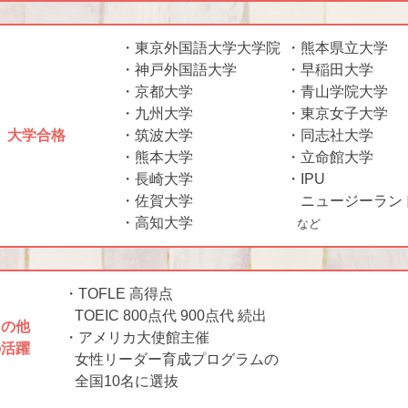
・東京外国語大学大学院
・熊本県立大学
・神戸外国語大学
・早稲田大学
・京都大学
・青山学院大学
・九州大学
・東京女子大学
大学合格
・筑波大学
・同志社大学
・熊本大学
・立命館大学
・長崎大学
・IPU
・佐賀大学
ニュージーラン
・高知大学
など
・TOFLE 高得点
TOEIC 800点代 900点代 続出
その他
・アメリカ大使館主催
の活躍
女性リーダー育成プログラムの
全国10名に選抜