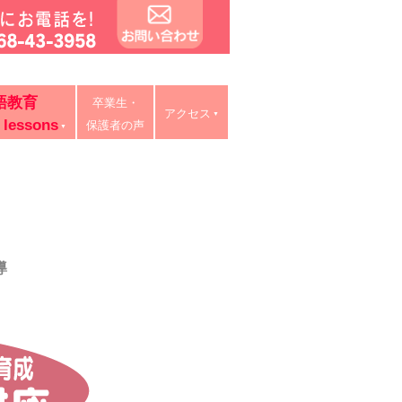
タイ語教室・リスキリング研修。中学・高校・大学受験に有利
語教育
卒業生・
ン授業、出張講義、家庭教師も対応。
アクセス
 lessons
保護者の声
導