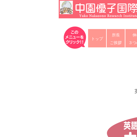
Skip
to
content
中園優子国際教育研究所
公式ホームページ、熊本県の山鹿・
所長
伸
な英語を中心に「合格請負人」と評
トップ
ご挨拶
３つ