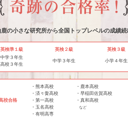
山鹿の小さな研究所から
全国トップレベルの成績続
英検準１級
英検２級
英検３級
中学３年生
中学３年生
小学４年生
高校３年生
・熊本高校
・鹿本高校
・済々黌高校
・早稲田佐賀高校
高校合格
・第一高校
・真和高校
・玉名高校
など
・有明高専