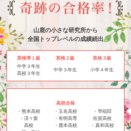
山鹿の小さな研究所から
全国トップレベルの成績続出
英検準１級
英検２級
英検３級
中学３年生
中学３年生
小学４年生
高校３年生
高校合格
・熊本高校
・玉名高校
・早稲田
・済々黌
・有明高専
佐賀高校
高校
・鹿本高校
・真和高校