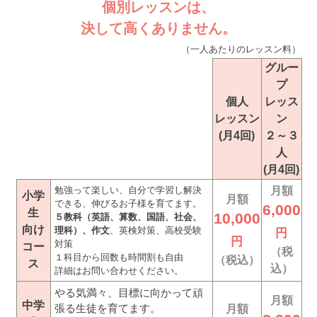
個別レッスンは、
決して高くありません。
（一人あたりのレッスン料）
グルー
プ
個人
レッス
レッスン
ン
(月4回)
２～３
人
(月4回)
勉強って楽しい、自分で学習し解決
月額
小学
月額
できる、伸びるお子様を育てます。
6,000
生
10,000
５教科（英語、算数、国語、社会、
向け
理科）、作文
、英検対策、高校受験
円
円
対策
コー
（税
１科目から回数も時間割も自由
（税込）
ス
込）
詳細はお問い合わせください。
やる気満々、目標に向かって頑
月額
中学
張る生徒を育てます。
月額