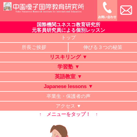
Skip
to
content
国際機関ユネスコ教育研究所
中園優子国際教育研究所
公式ホームページ、熊本県の山鹿・菊池・合志・植木で大評判
元客員研究員による個別レッスン
の英語教室・学習塾・日本語教室・タイ語教室・リスキリング
トップ
研修。中学・高校・大学受験に有利な英語を中心に「合格請負
所長ご挨拶
伸びる３つの秘策
人」と評判の講師が個別レッスン。ビジネス英語、企業研修。
リスキリング ▼
オンライン授業、出張講義、家庭教師も対応。
学習塾 ▼
英語教室 ▼
Japanese lessons ▼
卒業生・保護者の声
アクセス ▼
↑ メニューをタップ！ ↑