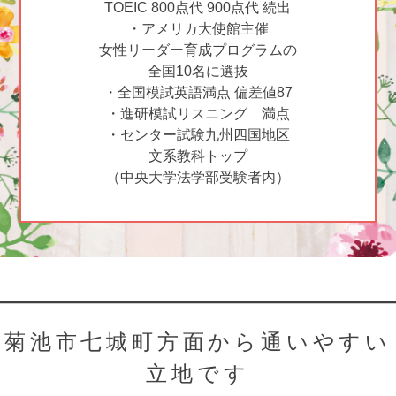
TOEIC 800点代 900点代 続出
・アメリカ大使館主催
女性リーダー育成プログラムの
全国10名に選抜
・全国模試英語満点 偏差値87
・進研模試リスニング 満点
・センター試験九州四国地区
文系教科トップ
（中央大学法学部受験者内）
菊池市七城町方面から通いやすい
立地です