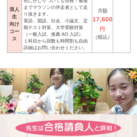
石にかじりついても合格！最後
までマラソンの伴走者として走
浪人
月額
り抜きます。
生
17,600
英語、国語、社会、小論文、定
向け
期テスト対策、大学受験対策
円
コー
（一般入試、推薦 AO 入試）
（税込）
ス
１科目から回数も時間割も自由
詳細はお問い合わせください。