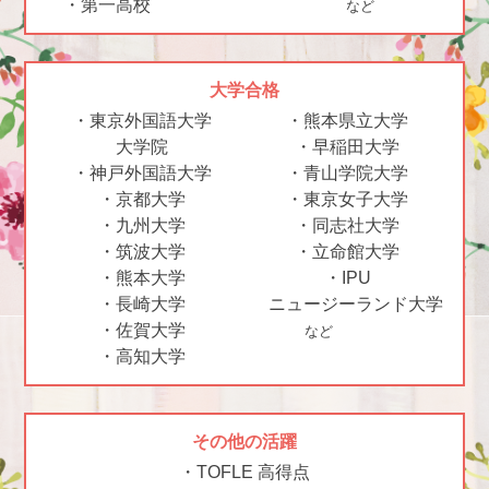
・第一高校
など
大学合格
・東京外国語大学
・熊本県立大学
大学院
・早稲田大学
・神戸外国語大学
・青山学院大学
・京都大学
・東京女子大学
・九州大学
・同志社大学
・筑波大学
・立命館大学
・熊本大学
・IPU
・長崎大学
ニュージーランド大学
・佐賀大学
など
・高知大学
その他の活躍
・TOFLE 高得点