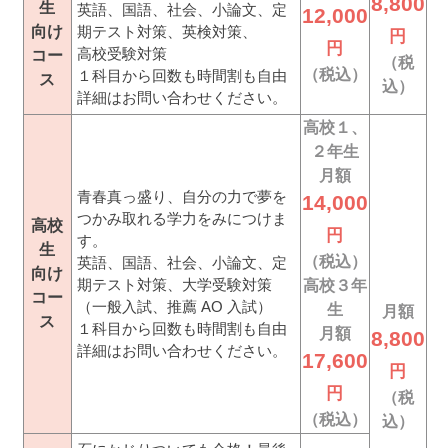
8,800
生
英語、国語、社会、小論文、定
12,000
向け
期テスト対策、英検対策、
円
円
高校受験対策
コー
（税
（税込）
１科目から回数も時間割も自由
ス
込）
詳細はお問い合わせください。
高校１、
２年生
月額
青春真っ盛り、自分の力で夢を
14,000
つかみ取れる学力をみにつけま
高校
円
す。
生
（税込）
英語、国語、社会、小論文、定
向け
期テスト対策、大学受験対策
高校３年
コー
（一般入試、推薦 AO 入試）
生
月額
ス
１科目から回数も時間割も自由
月額
8,800
詳細はお問い合わせください。
17,600
円
円
（税
（税込）
込）