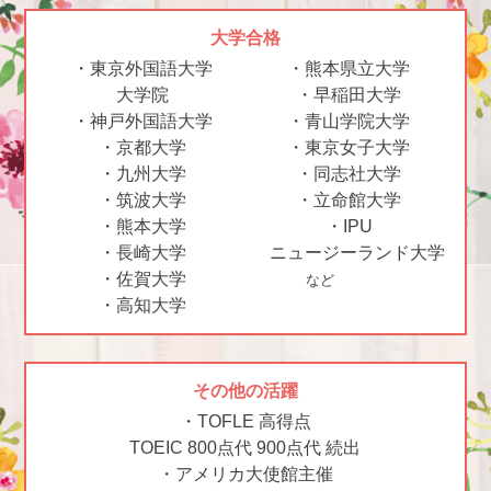
大学合格
・東京外国語大学
・熊本県立大学
大学院
・早稲田大学
・神戸外国語大学
・青山学院大学
・京都大学
・東京女子大学
・九州大学
・同志社大学
・筑波大学
・立命館大学
・熊本大学
・IPU
・長崎大学
ニュージーランド大学
・佐賀大学
など
・高知大学
その他の活躍
・TOFLE 高得点
TOEIC 800点代 900点代 続出
・アメリカ大使館主催