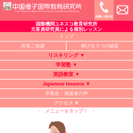
Skip
to
content
国際機関ユネスコ教育研究所
中園優子国際教育研究所
公式ホームページ、熊本県の山鹿・菊池・合志・植木で大評判
元客員研究員による個別レッスン
の英語教室・学習塾・日本語教室・タイ語教室・リスキリング
トップ
研修。中学・高校・大学受験に有利な英語を中心に「合格請負
所長ご挨拶
伸びる３つの秘策
人」と評判の講師が個別レッスン。ビジネス英語、企業研修。
リスキリング ▼
オンライン授業、出張講義、家庭教師も対応。
学習塾 ▼
英語教室 ▼
Japanese lessons ▼
卒業生・保護者の声
アクセス ▼
↑ メニューをタップ！ ↑