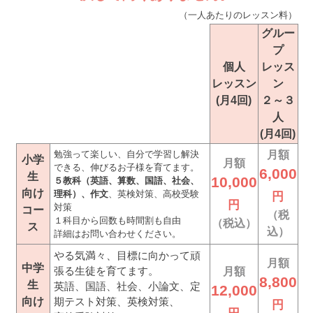
（一人あたりのレッスン料）
グルー
プ
個人
レッス
レッスン
ン
(月4回)
２～３
人
(月4回)
勉強って楽しい、自分で学習し解決
月額
小学
月額
できる、伸びるお子様を育てます。
6,000
生
10,000
５教科（英語、算数、国語、社会、
向け
理科）、作文
、英検対策、高校受験
円
円
対策
コー
（税
１科目から回数も時間割も自由
（税込）
ス
込）
詳細はお問い合わせください。
やる気満々、目標に向かって頑
月額
中学
張る生徒を育てます。
月額
8,800
生
英語、国語、社会、小論文、定
12,000
向け
期テスト対策、英検対策、
円