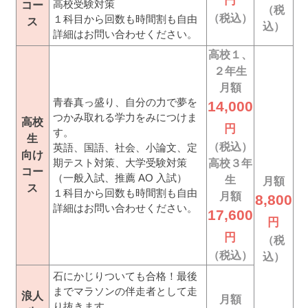
円
高校受験対策
コー
（税
（税込）
１科目から回数も時間割も自由
ス
込）
詳細はお問い合わせください。
高校１、
２年生
月額
青春真っ盛り、自分の力で夢を
14,000
つかみ取れる学力をみにつけま
高校
円
す。
生
（税込）
英語、国語、社会、小論文、定
向け
期テスト対策、大学受験対策
高校３年
コー
（一般入試、推薦 AO 入試）
生
月額
ス
１科目から回数も時間割も自由
月額
8,800
詳細はお問い合わせください。
17,600
円
円
（税
（税込）
込）
石にかじりついても合格！最後
までマラソンの伴走者として走
浪人
月額
り抜きます。