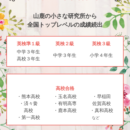
山鹿の小さな研究所から
全国トップレベルの成績続出
英検準１級
英検２級
英検３級
中学３年生
中学３年生
小学４年生
高校３年生
高校合格
・熊本高校
・玉名高校
・早稲田
・済々黌
・有明高専
佐賀高校
高校
・鹿本高校
・真和高校
・第一高校
など