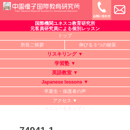
Skip
to
content
国際機関ユネスコ教育研究所
中園優子国際教育研究所
公式ホームページ、熊本県の山鹿・菊池・合志・植木で大評判
元客員研究員による個別レッスン
の英語教室・学習塾・日本語教室・タイ語教室・リスキリング
トップ
研修。中学・高校・大学受験に有利な英語を中心に「合格請負
所長ご挨拶
伸びる３つの秘策
人」と評判の講師が個別レッスン。ビジネス英語、企業研修。
リスキリング ▼
オンライン授業、出張講義、家庭教師も対応。
学習塾 ▼
英語教室 ▼
Japanese lessons ▼
卒業生・保護者の声
アクセス ▼
↑ メニューをタップ！ ↑