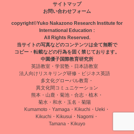
サイトマップ
ビ
お問い合わせフォーム
ゲ
copyright©Yuko Nakazono Research Institute for
ー
International Education :
All Rights Reserved.
シ
当サイトの写真などのコンテンツは全て無断で
ョ
コピー・転載などの行為を固く禁じております。
中園優子国際教育研究所
ン
英語教室・学習塾・日本語教室
法人向けリスキリング研修・ビジネス英語
多文化グローバル教育・
異文化間コミュニケーション
熊本・山鹿・菊池・合志・植木・
菊水・和水・玉名・菊陽
Kumamoto・Yamaga・Kikuchi・Ueki・
Kikuchi・Kikusui・Nagomi・
Tamana・Kikuyo