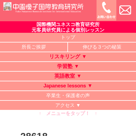
Skip
to
content
国際機関ユネスコ教育研究所
中園優子国際教育研究所
公式ホームページ、熊本県の山鹿・菊池・合志・植木で大評判
元客員研究員による個別レッスン
の英語教室・学習塾・日本語教室・タイ語教室・リスキリング
トップ
研修。中学・高校・大学受験に有利な英語を中心に「合格請負
所長ご挨拶
伸びる３つの秘策
人」と評判の講師が個別レッスン。ビジネス英語、企業研修。
リスキリング ▼
オンライン授業、出張講義、家庭教師も対応。
学習塾 ▼
英語教室 ▼
Japanese lessons ▼
卒業生・保護者の声
アクセス ▼
↑ メニューをタップ！ ↑