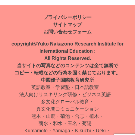
稿
ナ
プライバシーポリシー
サイトマップ
ビ
お問い合わせフォーム
ゲ
copyright©Yuko Nakazono Research Institute for
ー
International Education :
All Rights Reserved.
シ
当サイトの写真などのコンテンツは全て無断で
ョ
コピー・転載などの行為を固く禁じております。
中園優子国際教育研究所
ン
英語教室・学習塾・日本語教室
法人向けリスキリング研修・ビジネス英語
多文化グローバル教育・
異文化間コミュニケーション
熊本・山鹿・菊池・合志・植木・
菊水・和水・玉名・菊陽
Kumamoto・Yamaga・Kikuchi・Ueki・