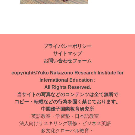
投
稿
ナ
プライバシーポリシー
サイトマップ
ビ
お問い合わせフォーム
ゲ
copyright©Yuko Nakazono Research Institute for
ー
International Education :
All Rights Reserved.
シ
当サイトの写真などのコンテンツは全て無断で
ョ
コピー・転載などの行為を固く禁じております。
中園優子国際教育研究所
ン
英語教室・学習塾・日本語教室
法人向けリスキリング研修・ビジネス英語
多文化グローバル教育・