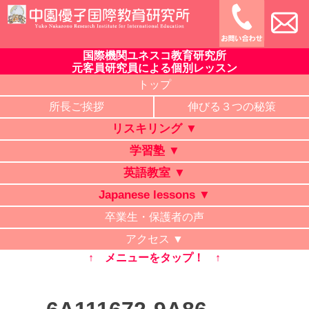
Skip
to
content
国際機関ユネスコ教育研究所
中園優子国際教育研究所
公式ホームページ、熊本県の山鹿・菊池・合志・植木で大評判
元客員研究員による個別レッスン
の英語教室・学習塾・日本語教室・タイ語教室・リスキリング
トップ
研修。中学・高校・大学受験に有利な英語を中心に「合格請負
所長ご挨拶
伸びる３つの秘策
人」と評判の講師が個別レッスン。ビジネス英語、企業研修。
リスキリング ▼
オンライン授業、出張講義、家庭教師も対応。
学習塾 ▼
英語教室 ▼
Japanese lessons ▼
卒業生・保護者の声
アクセス ▼
↑ メニューをタップ！ ↑