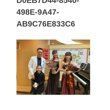
D0EB7D44-8540-
498E-9A47-
AB9C76E833C6