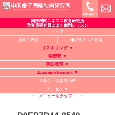
Skip
to
content
国際機関ユネスコ教育研究所
中園優子国際教育研究所
公式ホームページ、熊本県の山鹿・菊池・合志・植木で大評判
元客員研究員による個別レッスン
の英語教室・学習塾・日本語教室・タイ語教室・リスキリング
トップ
研修。中学・高校・大学受験に有利な英語を中心に「合格請負
所長ご挨拶
伸びる３つの秘策
人」と評判の講師が個別レッスン。ビジネス英語、企業研修。
リスキリング ▼
オンライン授業、出張講義、家庭教師も対応。
学習塾 ▼
英語教室 ▼
Japanese lessons ▼
卒業生・保護者の声
アクセス ▼
↑ メニューをタップ！ ↑