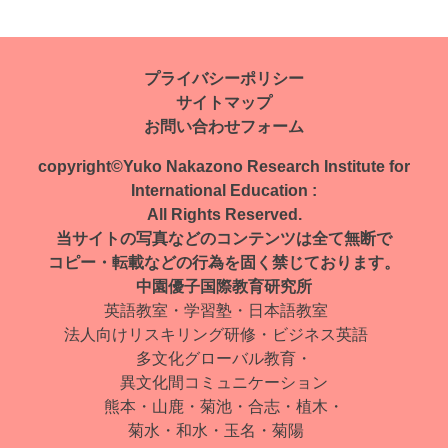
投
稿
ナ
プライバシーポリシー
サイトマップ
ビ
お問い合わせフォーム
ゲ
copyright©Yuko Nakazono Research Institute for
ー
International Education :
All Rights Reserved.
シ
当サイトの写真などのコンテンツは全て無断で
ョ
コピー・転載などの行為を固く禁じております。
中園優子国際教育研究所
ン
英語教室・学習塾・日本語教室
法人向けリスキリング研修・ビジネス英語
多文化グローバル教育・
異文化間コミュニケーション
熊本・山鹿・菊池・合志・植木・
菊水・和水・玉名・菊陽