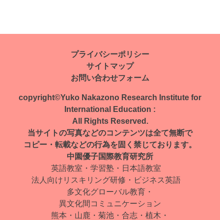
投
稿
ナ
プライバシーポリシー
サイトマップ
ビ
お問い合わせフォーム
ゲ
copyright©Yuko Nakazono Research Institute for
ー
International Education :
All Rights Reserved.
シ
当サイトの写真などのコンテンツは全て無断で
ョ
コピー・転載などの行為を固く禁じております。
中園優子国際教育研究所
ン
英語教室・学習塾・日本語教室
法人向けリスキリング研修・ビジネス英語
多文化グローバル教育・
異文化間コミュニケーション
熊本・山鹿・菊池・合志・植木・