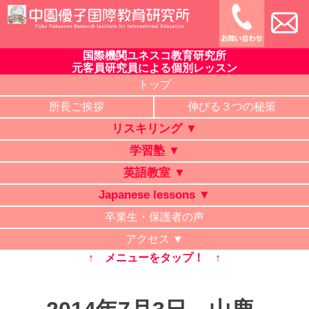
Skip
to
content
国際機関ユネスコ教育研究所
中園優子国際教育研究所
公式ホームページ、熊本県の山鹿・菊池・合志・植木で大評判
元客員研究員による個別レッスン
の英語教室・学習塾・日本語教室・タイ語教室・リスキリング
トップ
研修。中学・高校・大学受験に有利な英語を中心に「合格請負
所長ご挨拶
伸びる３つの秘策
人」と評判の講師が個別レッスン。ビジネス英語、企業研修。
リスキリング ▼
オンライン授業、出張講義、家庭教師も対応。
学習塾 ▼
英語教室 ▼
Japanese lessons ▼
卒業生・保護者の声
アクセス ▼
↑ メニューをタップ！ ↑