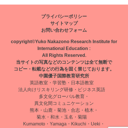
稿
ナ
プライバシーポリシー
サイトマップ
ビ
お問い合わせフォーム
ゲ
copyright©Yuko Nakazono Research Institute for
ー
International Education :
All Rights Reserved.
シ
当サイトの写真などのコンテンツは全て無断で
ョ
コピー・転載などの行為を固く禁じております。
中園優子国際教育研究所
ン
英語教室・学習塾・日本語教室
法人向けリスキリング研修・ビジネス英語
多文化グローバル教育・
異文化間コミュニケーション
熊本・山鹿・菊池・合志・植木・
菊水・和水・玉名・菊陽
Kumamoto・Yamaga・Kikuchi・Ueki・