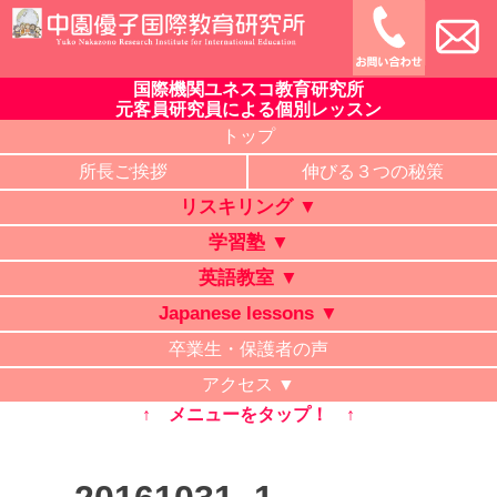
Skip
to
content
国際機関ユネスコ教育研究所
中園優子国際教育研究所
公式ホームページ、熊本県の山鹿・菊池・合志・植木で大評判
元客員研究員による個別レッスン
の英語教室・学習塾・日本語教室・タイ語教室・リスキリング
トップ
研修。中学・高校・大学受験に有利な英語を中心に「合格請負
所長ご挨拶
伸びる３つの秘策
人」と評判の講師が個別レッスン。ビジネス英語、企業研修。
リスキリング ▼
オンライン授業、出張講義、家庭教師も対応。
学習塾 ▼
英語教室 ▼
Japanese lessons ▼
卒業生・保護者の声
アクセス ▼
↑ メニューをタップ！ ↑