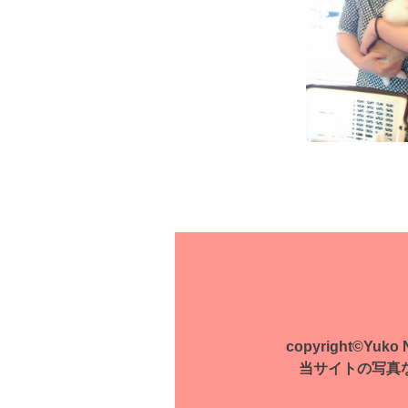
投
稿
ナ
ビ
ゲ
copyright©Yuko Na
ー
当サイトの写真
シ