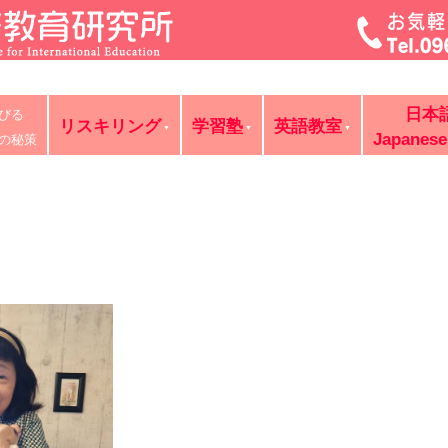
菊池・合志・植木で大評判の英語教室・学習塾・日本語教室・
日本
びる
判の講師が個別レッスン。ビジネス英語、企業研修。オンライ
リスキリング
学習塾
英語教室
Japanese
の秘策