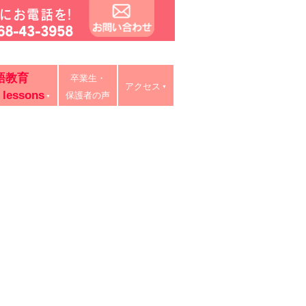
タイ語教室・リスキリング研修。中学・高校・大学受験に有利
語教育
卒業生・
ン授業、出張講義、家庭教師も対応。
アクセス
 lessons
保護者の声