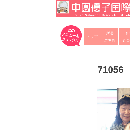
Skip
to
content
中園優子国際教育研究所
公式ホームページ、熊本県の山鹿・
所長
伸
な英語を中心に「合格請負人」と評
トップ
ご挨拶
３つ
71056