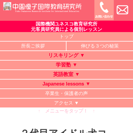
Skip
to
content
国際機関ユネスコ教育研究所
中園優子国際教育研究所
公式ホームページ、熊本県の山鹿・菊池・合志・植木で大評判
元客員研究員による個別レッスン
の英語教室・学習塾・日本語教室・タイ語教室・リスキリング
トップ
研修。中学・高校・大学受験に有利な英語を中心に「合格請負
所長ご挨拶
伸びる３つの秘策
人」と評判の講師が個別レッスン。ビジネス英語、企業研修。
リスキリング ▼
オンライン授業、出張講義、家庭教師も対応。
学習塾 ▼
英語教室 ▼
Japanese lessons ▼
卒業生・保護者の声
アクセス ▼
↑ メニューをタップ！ ↑