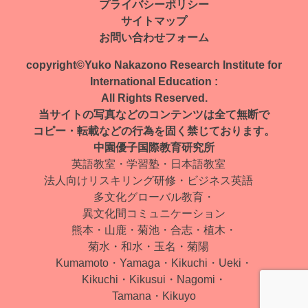
ナ
プライバシーポリシー
サイトマップ
ビ
お問い合わせフォーム
ゲ
copyright©Yuko Nakazono Research Institute for
ー
International Education :
All Rights Reserved.
シ
当サイトの写真などのコンテンツは全て無断で
ョ
コピー・転載などの行為を固く禁じております。
中園優子国際教育研究所
ン
英語教室・学習塾・日本語教室
法人向けリスキリング研修・ビジネス英語
多文化グローバル教育・
異文化間コミュニケーション
熊本・山鹿・菊池・合志・植木・
菊水・和水・玉名・菊陽
Kumamoto・Yamaga・Kikuchi・Ueki・
Kikuchi・Kikusui・Nagomi・
Tamana・Kikuyo