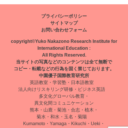
稿
ナ
プライバシーポリシー
サイトマップ
ビ
お問い合わせフォーム
ゲ
copyright©Yuko Nakazono Research Institute for
ー
International Education :
All Rights Reserved.
シ
当サイトの写真などのコンテンツは全て無断で
ョ
コピー・転載などの行為を固く禁じております。
中園優子国際教育研究所
ン
英語教室・学習塾・日本語教室
法人向けリスキリング研修・ビジネス英語
多文化グローバル教育・
異文化間コミュニケーション
熊本・山鹿・菊池・合志・植木・
菊水・和水・玉名・菊陽
Kumamoto・Yamaga・Kikuchi・Ueki・