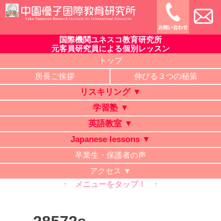
Skip
to
content
国際機関ユネスコ教育研究所
中園優子国際教育研究所
公式ホームページ、熊本県の山鹿・菊池・合志・植木で大評判
元客員研究員による個別レッスン
の英語教室・学習塾・日本語教室・タイ語教室・リスキリング
トップ
研修。中学・高校・大学受験に有利な英語を中心に「合格請負
所長ご挨拶
伸びる３つの秘策
人」と評判の講師が個別レッスン。ビジネス英語、企業研修。
リスキリング ▼
オンライン授業、出張講義、家庭教師も対応。
学習塾 ▼
英語教室 ▼
Japanese lessons ▼
卒業生・保護者の声
アクセス ▼
↑ メニューをタップ！ ↑