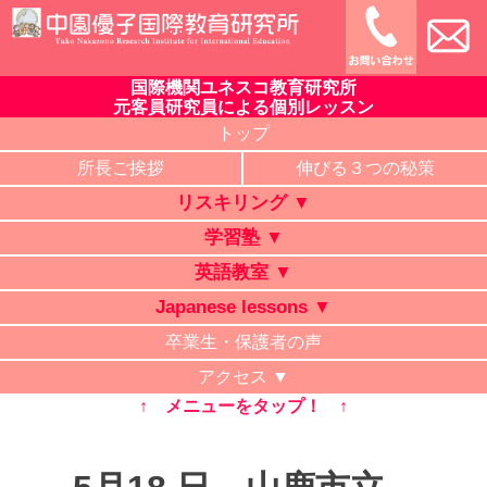
Skip
to
content
国際機関ユネスコ教育研究所
中園優子国際教育研究所
公式ホームページ、熊本県の山鹿・菊池・合志・植木で大評判
元客員研究員による個別レッスン
の英語教室・学習塾・日本語教室・タイ語教室・リスキリング
トップ
研修。中学・高校・大学受験に有利な英語を中心に「合格請負
所長ご挨拶
伸びる３つの秘策
人」と評判の講師が個別レッスン。ビジネス英語、企業研修。
リスキリング ▼
オンライン授業、出張講義、家庭教師も対応。
学習塾 ▼
英語教室 ▼
Japanese lessons ▼
卒業生・保護者の声
アクセス ▼
↑ メニューをタップ！ ↑