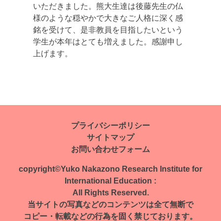
いただきました。熊大生達は後藤先生の仏
様のような穏やかで大きなご人格に深く感
銘を受けて、是非教員を目指したいという
学生が本年はとても増えました。感謝申し
上げます。
投
稿
ナ
プライバシーポリシー
サイトマップ
ビ
お問い合わせフォーム
ゲ
copyright©Yuko Nakazono Research Institute for
ー
International Education :
All Rights Reserved.
シ
当サイトの写真などのコンテンツは全て無断で
ョ
コピー・転載などの行為を固く禁じております。