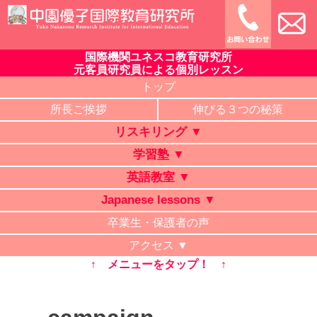
Skip
to
content
国際機関ユネスコ教育研究所
中園優子国際教育研究所
公式ホームページ、熊本県の山鹿・菊池・合志・植木で大評判
元客員研究員による個別レッスン
の英語教室・学習塾・日本語教室・タイ語教室・リスキリング
トップ
研修。中学・高校・大学受験に有利な英語を中心に「合格請負
所長ご挨拶
伸びる３つの秘策
人」と評判の講師が個別レッスン。ビジネス英語、企業研修。
リスキリング ▼
オンライン授業、出張講義、家庭教師も対応。
学習塾 ▼
英語教室 ▼
Japanese lessons ▼
卒業生・保護者の声
アクセス ▼
↑ メニューをタップ！ ↑