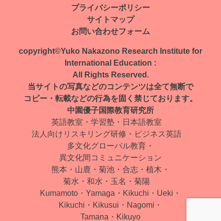
ナ
プライバシーポリシー
サイトマップ
ビ
お問い合わせフォーム
ゲ
copyright©Yuko Nakazono Research Institute for
ー
International Education :
All Rights Reserved.
シ
当サイトの写真などのコンテンツは全て無断で
ョ
コピー・転載などの行為を固く禁じております。
中園優子国際教育研究所
ン
英語教室・学習塾・日本語教室
法人向けリスキリング研修・ビジネス英語
多文化グローバル教育・
異文化間コミュニケーション
熊本・山鹿・菊池・合志・植木・
菊水・和水・玉名・菊陽
Kumamoto・Yamaga・Kikuchi・Ueki・
Kikuchi・Kikusui・Nagomi・
Tamana・Kikuyo