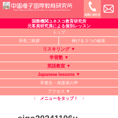
Skip
to
content
国際機関ユネスコ教育研究所
中園優子国際教育研究所
公式ホームページ、熊本県の山鹿・菊池・合志・植木で大評判
元客員研究員による個別レッスン
の英語教室・学習塾・日本語教室・タイ語教室・リスキリング
トップ
研修。中学・高校・大学受験に有利な英語を中心に「合格請負
所長ご挨拶
伸びる３つの秘策
人」と評判の講師が個別レッスン。ビジネス英語、企業研修。
リスキリング ▼
オンライン授業、出張講義、家庭教師も対応。
学習塾 ▼
英語教室 ▼
Japanese lessons ▼
卒業生・保護者の声
アクセス ▼
↑ メニューをタップ！ ↑