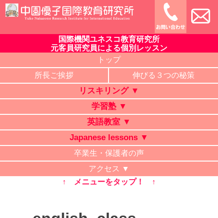
Skip
to
content
国際機関ユネスコ教育研究所
中園優子国際教育研究所
公式ホームページ、熊本県の山鹿・菊池・合志・植木で大評判
元客員研究員による個別レッスン
の英語教室・学習塾・日本語教室・タイ語教室・リスキリング
トップ
研修。中学・高校・大学受験に有利な英語を中心に「合格請負
所長ご挨拶
伸びる３つの秘策
人」と評判の講師が個別レッスン。ビジネス英語、企業研修。
リスキリング ▼
オンライン授業、出張講義、家庭教師も対応。
学習塾 ▼
英語教室 ▼
Japanese lessons ▼
卒業生・保護者の声
アクセス ▼
↑ メニューをタップ！ ↑