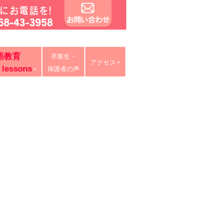
タイ語教室・リスキリング研修。中学・高校・大学受験に有利
語教育
卒業生・
ン授業、出張講義、家庭教師も対応。
アクセス
 lessons
保護者の声