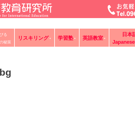
菊池・合志・植木で大評判の英語教室・学習塾・日本語教室・
日本
びる
判の講師が個別レッスン。ビジネス英語、企業研修。オンライ
リスキリング
学習塾
英語教室
Japanese
の秘策
_bg