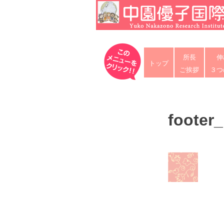
Skip
to
content
中園優子国際教育研究所
公式ホームページ、熊本県の山鹿・
所長
伸
な英語を中心に「合格請負人」と評
トップ
ご挨拶
３つ
footer
投