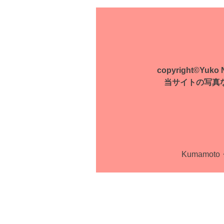
稿
ナ
ビ
ゲ
copyright©Yuko Na
ー
当サイトの写真
シ
ョ
ン
Kumamoto