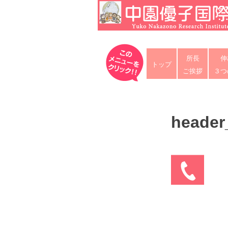
Skip
to
content
中園優子国際教育研究所
公式ホームページ、熊本県の山鹿・
所長
伸
な英語を中心に「合格請負人」と評
トップ
ご挨拶
３つ
header
投