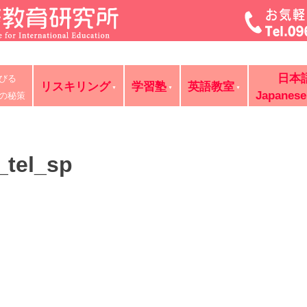
菊池・合志・植木で大評判の英語教室・学習塾・日本語教室・
日本
びる
判の講師が個別レッスン。ビジネス英語、企業研修。オンライ
リスキリング
学習塾
英語教室
Japanese
の秘策
_tel_sp