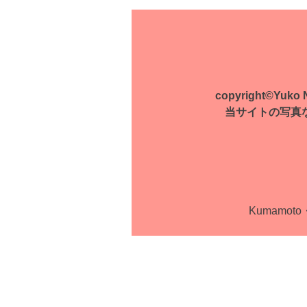
稿
ナ
ビ
ゲ
copyright©Yuko Na
ー
当サイトの写真
シ
ョ
ン
Kumamoto