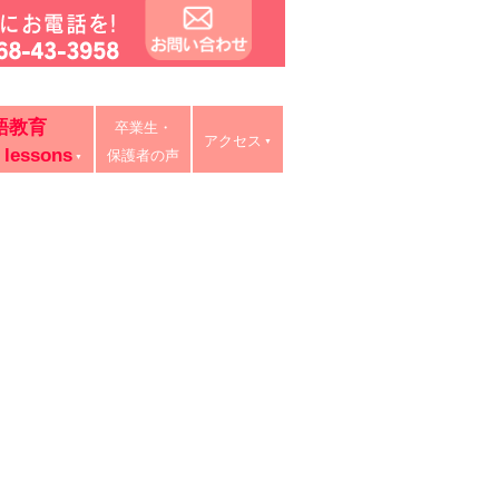
タイ語教室・リスキリング研修。中学・高校・大学受験に有利
語教育
卒業生・
ン授業、出張講義、家庭教師も対応。
アクセス
 lessons
保護者の声