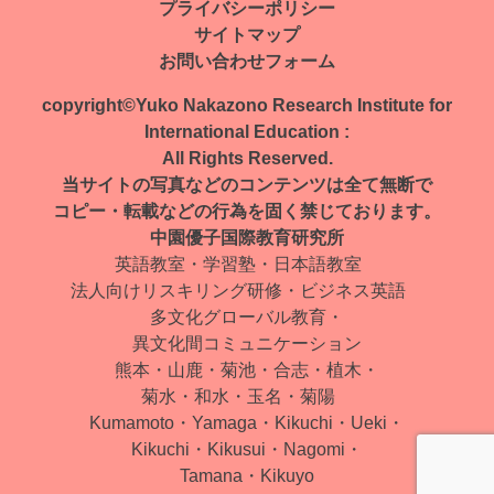
ナ
プライバシーポリシー
サイトマップ
ビ
お問い合わせフォーム
ゲ
copyright©Yuko Nakazono Research Institute for
ー
International Education :
All Rights Reserved.
シ
当サイトの写真などのコンテンツは全て無断で
ョ
コピー・転載などの行為を固く禁じております。
中園優子国際教育研究所
ン
英語教室・学習塾・日本語教室
法人向けリスキリング研修・ビジネス英語
多文化グローバル教育・
異文化間コミュニケーション
熊本・山鹿・菊池・合志・植木・
菊水・和水・玉名・菊陽
Kumamoto・Yamaga・Kikuchi・Ueki・
Kikuchi・Kikusui・Nagomi・
Tamana・Kikuyo