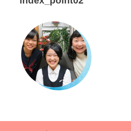
index_point02
投
稿