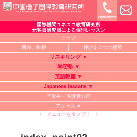
Skip
to
content
国際機関ユネスコ教育研究所
中園優子国際教育研究所
公式ホームページ、熊本県の山鹿・菊池・合志・植木で大評判
元客員研究員による個別レッスン
の英語教室・学習塾・日本語教室・タイ語教室・リスキリング
トップ
研修。中学・高校・大学受験に有利な英語を中心に「合格請負
所長ご挨拶
伸びる３つの秘策
人」と評判の講師が個別レッスン。ビジネス英語、企業研修。
リスキリング ▼
オンライン授業、出張講義、家庭教師も対応。
学習塾 ▼
英語教室 ▼
Japanese lessons ▼
卒業生・保護者の声
アクセス ▼
↑ メニューをタップ！ ↑