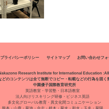
プライバシーポリシー
サイトマップ
お問い合わせフォ
kazono Research Institute for International Education :
Al
などのコンテンツは全て無断で
コピー・転載などの行為を固く
中園優子国際教育研究所
英語教室・学習塾・日本語教室
法人向けリスキリング研修・ビジネス英語
多文化グローバル教育・
異文化間コミュニケーション
熊本・山鹿・菊池・合志・植木・
菊水・和水・玉名・菊陽