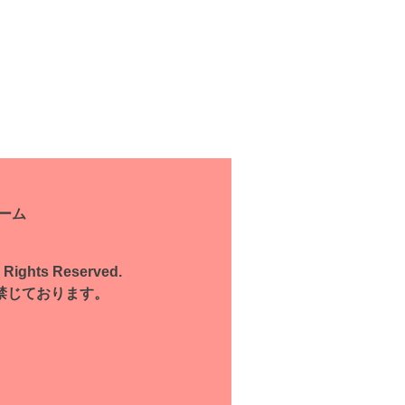
ーム
l Rights Reserved.
禁じております。