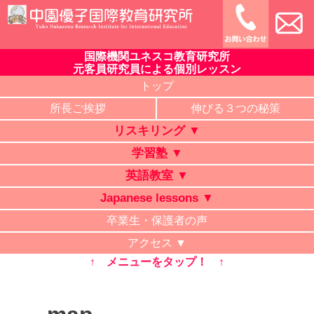
Skip
to
content
国際機関ユネスコ教育研究所
中園優子国際教育研究所
公式ホームページ、熊本県の山鹿・菊池・合志・植木で大評判
元客員研究員による個別レッスン
の英語教室・学習塾・日本語教室・タイ語教室・リスキリング
トップ
研修。中学・高校・大学受験に有利な英語を中心に「合格請負
所長ご挨拶
伸びる３つの秘策
人」と評判の講師が個別レッスン。ビジネス英語、企業研修。
リスキリング ▼
オンライン授業、出張講義、家庭教師も対応。
学習塾 ▼
英語教室 ▼
Japanese lessons ▼
卒業生・保護者の声
アクセス ▼
↑ メニューをタップ！ ↑