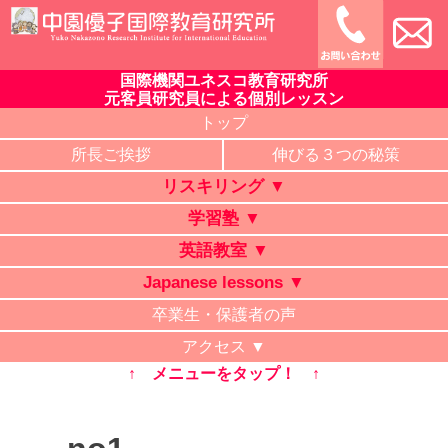
Skip
to
content
国際機関ユネスコ教育研究所
中園優子国際教育研究所
公式ホームページ、熊本県の山鹿・菊池・合志・植木で大評判
元客員研究員による個別レッスン
の英語教室・学習塾・日本語教室・タイ語教室・リスキリング
トップ
研修。中学・高校・大学受験に有利な英語を中心に「合格請負
所長ご挨拶
伸びる３つの秘策
人」と評判の講師が個別レッスン。ビジネス英語、企業研修。
リスキリング ▼
オンライン授業、出張講義、家庭教師も対応。
学習塾 ▼
英語教室 ▼
Japanese lessons ▼
卒業生・保護者の声
アクセス ▼
↑ メニューをタップ！ ↑