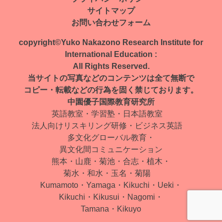
ナ
サイトマップ
ビ
お問い合わせフォーム
ゲ
copyright©Yuko Nakazono Research Institute for
ー
International Education :
All Rights Reserved.
シ
当サイトの写真などのコンテンツは全て無断で
ョ
コピー・転載などの行為を固く禁じております。
中園優子国際教育研究所
ン
英語教室・学習塾・日本語教室
法人向けリスキリング研修・ビジネス英語
多文化グローバル教育・
異文化間コミュニケーション
熊本・山鹿・菊池・合志・植木・
菊水・和水・玉名・菊陽
Kumamoto・Yamaga・Kikuchi・Ueki・
Kikuchi・Kikusui・Nagomi・
Tamana・Kikuyo