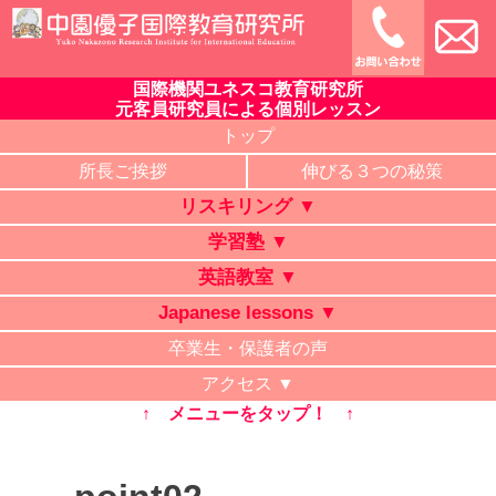
Skip
to
content
国際機関ユネスコ教育研究所
中園優子国際教育研究所
公式ホームページ、熊本県の山鹿・菊池・合志・植木で大評判
元客員研究員による個別レッスン
の英語教室・学習塾・日本語教室・タイ語教室・リスキリング
トップ
研修。中学・高校・大学受験に有利な英語を中心に「合格請負
所長ご挨拶
伸びる３つの秘策
人」と評判の講師が個別レッスン。ビジネス英語、企業研修。
リスキリング ▼
オンライン授業、出張講義、家庭教師も対応。
学習塾 ▼
英語教室 ▼
Japanese lessons ▼
卒業生・保護者の声
アクセス ▼
↑ メニューをタップ！ ↑