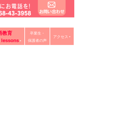
タイ語教室・リスキリング研修。中学・高校・大学受験に有利
語教育
卒業生・
ン授業、出張講義、家庭教師も対応。
アクセス
 lessons
保護者の声