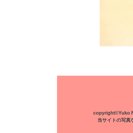
投
稿
ナ
ビ
ゲ
copyright©Yuko Na
ー
当サイトの写真
シ