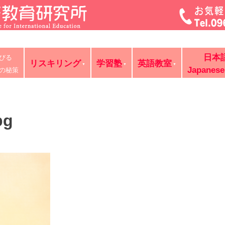
菊池・合志・植木で大評判の英語教室・学習塾・日本語教室・
日本
びる
判の講師が個別レッスン。ビジネス英語、企業研修。オンライ
リスキリング
学習塾
英語教室
Japanese
の秘策
bg