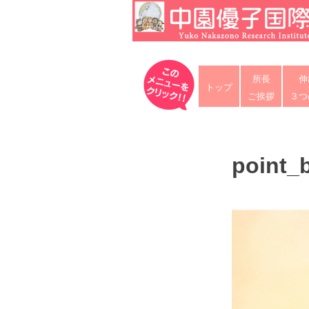
Skip
to
content
中園優子国際教育研究所
公式ホームページ、熊本県の山鹿・
所長
伸
な英語を中心に「合格請負人」と評
トップ
ご挨拶
３つ
point_