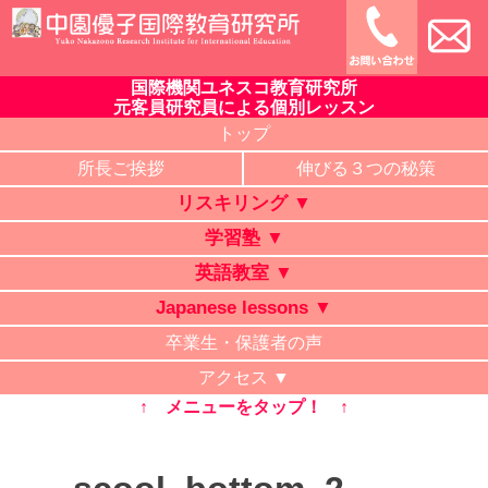
Skip
to
content
国際機関ユネスコ教育研究所
中園優子国際教育研究所
公式ホームページ、熊本県の山鹿・菊池・合志・植木で大評判
元客員研究員による個別レッスン
の英語教室・学習塾・日本語教室・タイ語教室・リスキリング
トップ
研修。中学・高校・大学受験に有利な英語を中心に「合格請負
所長ご挨拶
伸びる３つの秘策
人」と評判の講師が個別レッスン。ビジネス英語、企業研修。
リスキリング ▼
オンライン授業、出張講義、家庭教師も対応。
学習塾 ▼
英語教室 ▼
Japanese lessons ▼
卒業生・保護者の声
アクセス ▼
↑ メニューをタップ！ ↑