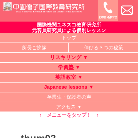
Skip
to
content
国際機関ユネスコ教育研究所
中園優子国際教育研究所
公式ホームページ、熊本県の山鹿・菊池・合志・植木で大評判
元客員研究員による個別レッスン
の英語教室・学習塾・日本語教室・タイ語教室・リスキリング
トップ
研修。中学・高校・大学受験に有利な英語を中心に「合格請負
所長ご挨拶
伸びる３つの秘策
人」と評判の講師が個別レッスン。ビジネス英語、企業研修。
リスキリング ▼
オンライン授業、出張講義、家庭教師も対応。
学習塾 ▼
英語教室 ▼
Japanese lessons ▼
卒業生・保護者の声
アクセス ▼
↑ メニューをタップ！ ↑