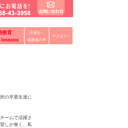
タイ語教室・リスキリング研修。中学・高校・大学受験に有利
語教育
卒業生・
ン授業、出張講義、家庭教師も対応。
アクセス
 lessons
保護者の声
所の卒業生達に
チームで活躍さ
望しか無く、私