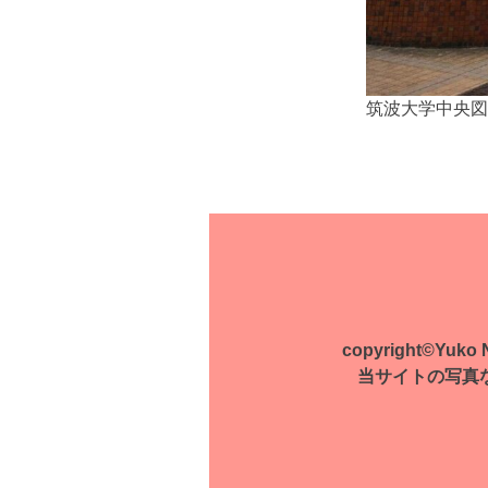
筑波大学中央図
投
稿
ナ
ビ
ゲ
copyright©Yuko Na
ー
当サイトの写真
シ
ョ