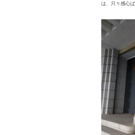
は、只々感心ば