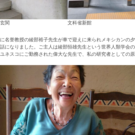
玄関
文科省新館
に名誉教授の綾部裕子先生が車で迎えに来られメキシカンの夕
話になりました。ご主人は綾部恒雄先生という世界人類学会の
ユネスコにご勤務された偉大な先生で、私の研究者としての原