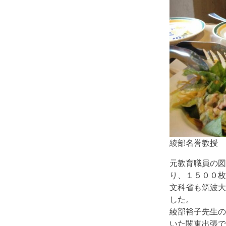
綾部名誉教授
元教育職員の図
り、１５００枚
文科省も筑波大
した。
綾部裕子先生の
いた関東出張で