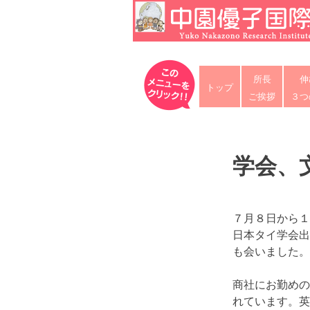
Skip
to
content
中園優子国際教育研究所
公式ホームページ、熊本県の山鹿・
所長
伸
な英語を中心に「合格請負人」と評
トップ
ご挨拶
３つ
学会、
７月８日から１
日本タイ学会出
も会いました。
商社にお勤めの
れています。英