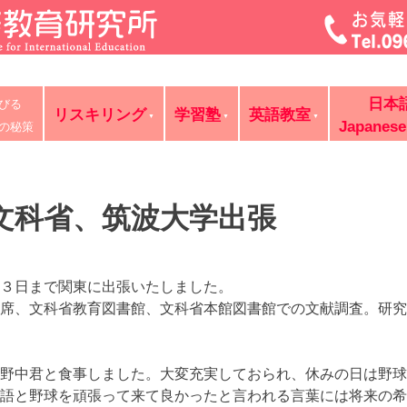
菊池・合志・植木で大評判の英語教室・学習塾・日本語教室・
日本
びる
判の講師が個別レッスン。ビジネス英語、企業研修。オンライ
リスキリング
学習塾
英語教室
Japanese
の秘策
文科省、筑波大学出張
３日まで関東に出張いたしました。
席、文科省教育図書館、文科省本館図書館での文献調査。研究
野中君と食事しました。大変充実しておられ、休みの日は野球
語と野球を頑張って来て良かったと言われる言葉には将来の希