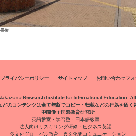
書館
プライバシーポリシー
サイトマップ
お問い合わせフォ
kazono Research Institute for International Education :
Al
などのコンテンツは全て無断で
コピー・転載などの行為を固く
中園優子国際教育研究所
英語教室・学習塾・日本語教室
法人向けリスキリング研修・ビジネス英語
多文化グローバル教育・
異文化間コミュニケーション